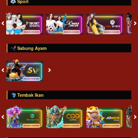
Sport
Sabung Ayam
Tembak Ikan