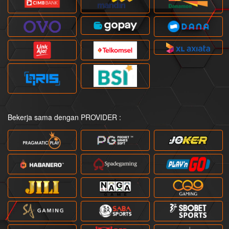
Bekerja sama dengan PROVIDER :