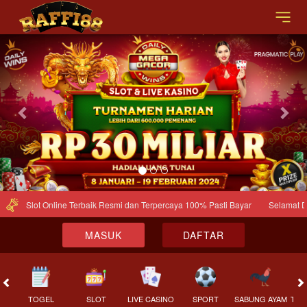
Previous
Nex
Judi Slot Online Terbaik Resmi dan Terpercaya 100% Pasti Bayar
Selamat Dat
MASUK
DAFTAR
TOGEL
SLOT
LIVE CASINO
SPORT
SABUNG AYAM
TEM