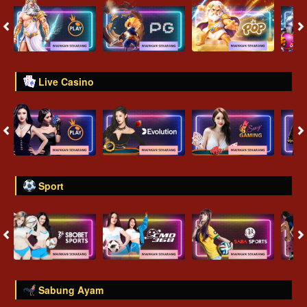
Live Casino
Sport
Sabung Ayam