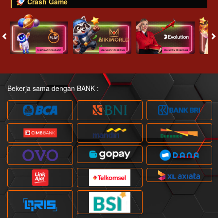
Crash Game
Bekerja sama dengan BANK :