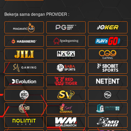
Bekerja sama dengan PROVIDER :