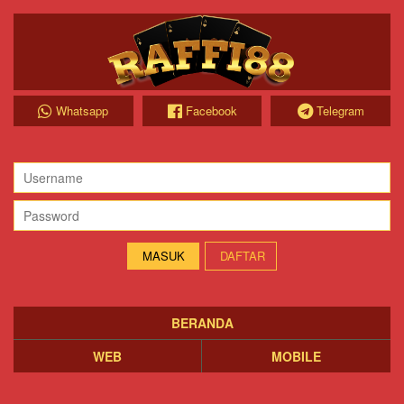
Whatsapp
Facebook
Telegram
DAFTAR
BERANDA
WEB
MOBILE